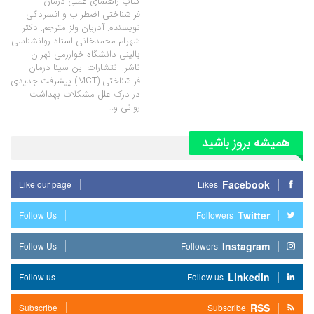
کتاب راهنمای عملی درمان
فراشناختی اضطراب و افسردگی
نویسنده: آدریان ولز مترجم: دکتر
شهرام محمدخانی استاد روانشناسی
بالینی دانشگاه خوارزمی تهران
ناشر: انتشارات ابن سینا درمان
فراشناختی (MCT) پیشرفت جدیدی
در درک علل مشکلات بهداشت
روانی و…
همیشه بروز باشید
Facebook
Like our page
Likes
Twitter
Follow Us
Followers
Instagram
Follow Us
Followers
Linkedin
Follow us
Follow us
RSS
Subscribe
Subscribe