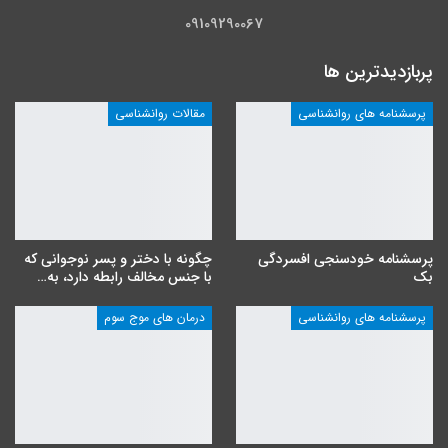
09109290067
پربازدیدترین ها
پرسشنامه های روانشناسی
مقالات روانشناسی
پرسشنامه خودسنجی افسردگی
چگونه با دختر و پسر نوجوانی که
بک
با جنس مخالف رابطه دارد، به…
پرسشنامه های روانشناسی
درمان های موج سوم