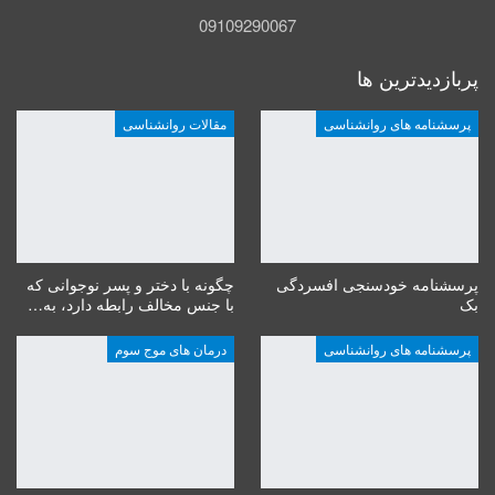
09109290067
پربازدیدترین ها
پرسشنامه های روانشناسی
مقالات روانشناسی
پرسشنامه خودسنجی افسردگی
چگونه با دختر و پسر نوجوانی که
بک
با جنس مخالف رابطه دارد، به…
پرسشنامه های روانشناسی
درمان های موج سوم