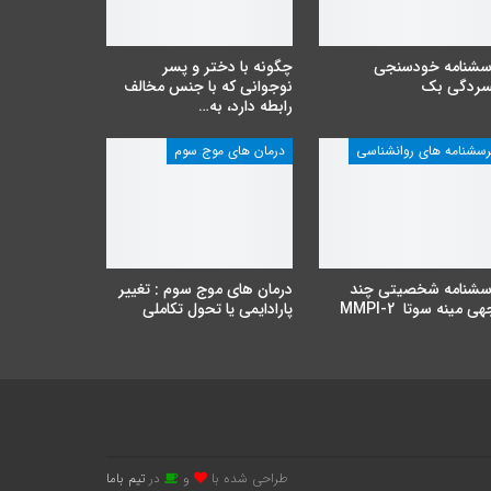
سشنامه خودسنجی
چگونه با دختر و پسر
سردگی بک
نوجوانی که با جنس مخالف
رابطه دارد، به…
رسشنامه های روانشناسی
درمان های موج سوم
سشنامه شخصیتی چند
درمان های موج سوم : تغییر
ی مینه سوتا MMPI-2
پارادایمی یا تحول تکاملی
طراحی شده با
و
در
تیم باما