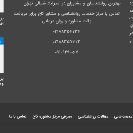
نده
بهترین روانشناسان و مشاوران در امیرآباد شمالی تهران
نه
تماس با مرکز خدمات روانشناسی و مشاور کاج برای دریافت
ت
پر
وقت مشاوره و روان درمانی
اف
،
02188356736
ی در
و
پ
02188357322
09109290067
پر
وجه
 محمدخانی
مقالات روانشناسی
معرفی مرکز مشاوره کاج
تماس با ما