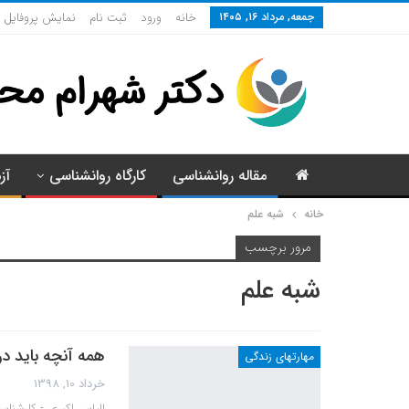
جمعه, مرداد ۱۶, ۱۴۰۵
خانه
ورود
ثبت نام
نمایش پروفایل
مقاله روانشناسی
کارگاه روانشناسی
آز
خانه
شبه علم
مرور برچسب
شبه علم
همه آنچه باید درب
مهارتهای زندگی
خرداد 10, 1398
الیاس اکبری - کارشناس