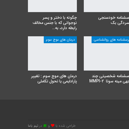
سشنامه خودسنجی
چگونه با دختر و پسر
سردگی بک
نوجوانی که با جنس مخالف
رابطه دارد، به…
رسشنامه های روانشناسی
درمان های موج سوم
سشنامه شخصیتی چند
درمان های موج سوم : تغییر
ی مینه سوتا MMPI-2
پارادایمی یا تحول تکاملی
طراحی شده با
و
در
تیم باما