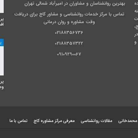
نده
بهترین روانشناسان و مشاوران در امیرآباد شمالی تهران
نه
تماس با مرکز خدمات روانشناسی و مشاور کاج برای دریافت
ت
پر
وقت مشاوره و روان درمانی
اف
،
02188356736
ی در
و
پ
02188357322
09109290067
پر
وجه
 محمدخانی
مقالات روانشناسی
معرفی مرکز مشاوره کاج
تماس با ما