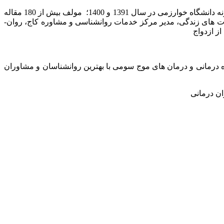
، استاد تمام روانشناسی بالینی دانشگاه خوارزمی، استاد نمونه دانشگاه خوارزمی در سال 1395 و 1402 پژوهشگر نمونه دانشگاه خوارزمی در سال 1391 و 1400؛ مولف بیش از 180 مقاله
ناختی و مهارت های زندگی، مدیر مرکز خدمات روانشناسی و مشاوره کاج، روان­
 کاج تخصصی‏ ترین مرکز روان درمانی و مشاوره در زمینه درمان‏های شناختی رفتاری (CBT) و طرحواره درمانی و درمان های موج سومی با بهترین روانشناسان و مشاوران
ن درمانی