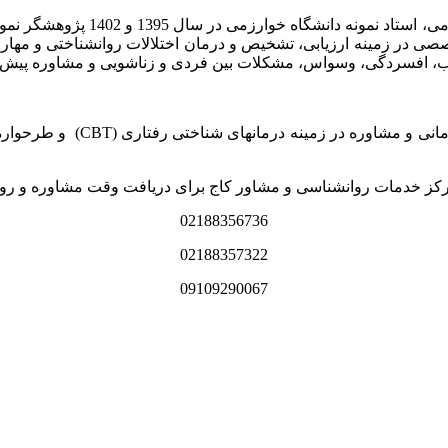
اب، مدرس کارگاه­ های تخصصی در زمینه ارزیابی، تشخیص و درمان اختلالات روانش
مرکز خدمات روانشناسی و مشاور
رکز خدمات روانشناسی و مشاور کاج برای دریافت وقت مشاوره و روا
02188356736
02188357322
09109290067