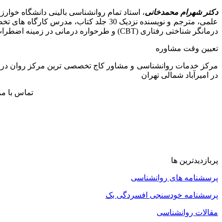
دکتر شهرام محمدخانی
علمی، مترجم و نویسنده نزدیک 30 جلد کت
درمانگر شناختی رفتاری (CBT) و طرحواره درمانی در زمینه اضطراب، افسردگی، وسواس، مشکلات بین فردی و زناشویی و مشاوره پیش از ازدواج
تعیین وقت مشاوره
در امیرآباد شمالی تهران
تماس با م
پربازدیدترین ها
پرسشنامه های روانشناسی
پرسشنامه خودسنجی افسردگی بک
مقالات روانشناسی