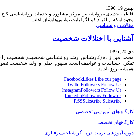
بهمن 19, 1396
فاطمه جدیدی - روانشناس مرکز مشاوره و خدمات روانشناسی کاج تعریف
وجود اینکه از افراد کمالگرا بابت توانایی‌هایشان اغلب…
مقالات روانشناسی
آشنایی با اختلالات شخصیت
دی 20, 1396
محمد امین زاده (کارشناس ارشد روانشناسی شخصیت) شخصیت را شاید
تفکر، احساسات و عواطف است. مفهوم اصلی و اولیه شخصیت تص
همیشه بروز باشید
Facebook
Likes
Like our page
Twitter
Followers
Follow Us
Instagram
Followers
Follow Us
Linkedin
Follow us
Follow us
RSS
Subscribe
Subscribe
کارگاه های آموزشی تخصصی
کارگاههای تخصصی
دوره آموزشی تربیت درمانگر شناختی-رفتاری