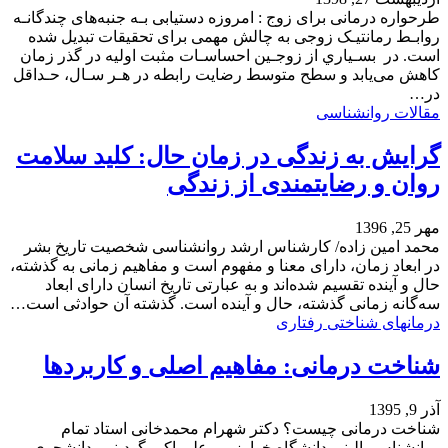
طرحواره درمانی برای زوج : امروزه دستیابی بـه جنبه‌های چندگانـه
روابـط رمانتیـک زوجی به چالش مهمی برای تحقیقات تبدیل شده
است. در بسـیاري از زوجـین احساسـات مثبت اولیه در گذر زمان
کاهش می‌یابد و سطح متوسط رضایت رابطه در هـر سـال، حـداقل
در…
مقالات روانشناسی
گرایش به زندگی در زمان حال: کلید سلامت
روان و رضایتمندی از زندگی
مهر 25, 1396
محمد امین زاده/ کارشناس ارشد روانشناسی شخصیت تاریخ بشر
در ابعاد زمان، دارای معنا و مفهوم است و مفاهیم زمانی به گذشته،
حال و آینده تقسیم شده‌اند و به عبارتی تاریخ انسان دارای ابعاد
سه‌گانه زمانی گذشته، حال و آینده است. گذشته آن حوادثی است…
درمانهای شناختی رفتاری
شناخت درمانی: مفاهیم اصلی و کاربردها
آذر 9, 1395
شناخت درمانی چیست؟ دکتر شهرام محمدخانی استاد تمام
روانشناس بالینی دانشگاه خوارزمی علی اکبر گودینی- دانشجوی