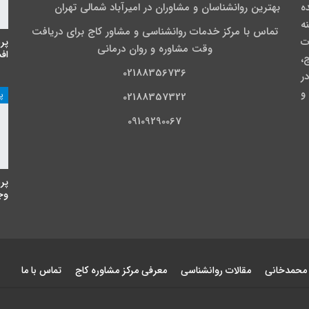
نده
بهترین روانشناسان و مشاوران در امیرآباد شمالی تهران
نه
تماس با مرکز خدمات روانشناسی و مشاور کاج برای دریافت
ت
پر
وقت مشاوره و روان درمانی
اف
،
02188356736
ی در
و
پ
02188357322
09109290067
پر
وجه
 محمدخانی
مقالات روانشناسی
معرفی مرکز مشاوره کاج
تماس با ما