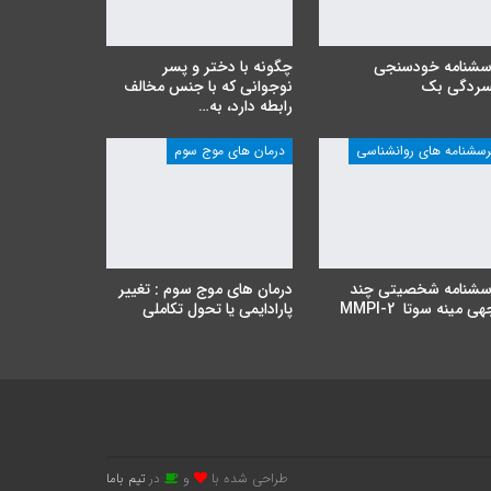
سشنامه خودسنجی
چگونه با دختر و پسر
سردگی بک
نوجوانی که با جنس مخالف
رابطه دارد، به…
رسشنامه های روانشناسی
درمان های موج سوم
سشنامه شخصیتی چند
درمان های موج سوم : تغییر
ی مینه سوتا MMPI-2
پارادایمی یا تحول تکاملی
طراحی شده با
و
در
تیم باما