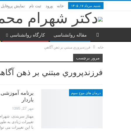
شنبه, مرداد ۱۷, ۱۴۰۵
خانه
ورود
ثبت نام
نمایش پروفایل
مقاله روانشناسی
کارگاه روانشناسی
خانه
فرزندپروري مبتني بر ذهن آگاهي
مرور برچسب
فرزندپروري مبتني بر ذهن آگاه
برنامه آموزشی ز
درمان های موج سوم
باردار
مهر 27, 1395
مهناز سربندی، شهرام 
تغییرات زیادی به طو
با این تغییرات می ت