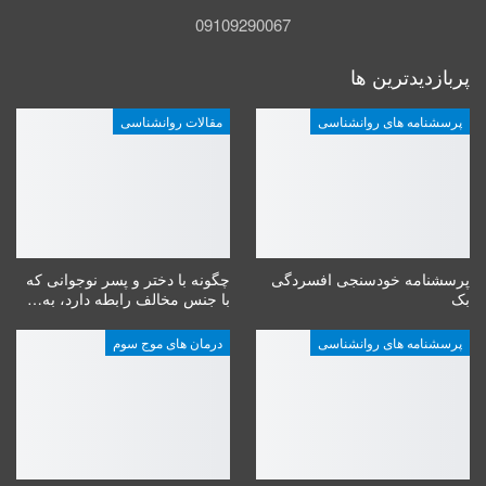
09109290067
پربازدیدترین ها
پرسشنامه های روانشناسی
مقالات روانشناسی
پرسشنامه خودسنجی افسردگی
چگونه با دختر و پسر نوجوانی که
بک
با جنس مخالف رابطه دارد، به…
پرسشنامه های روانشناسی
درمان های موج سوم