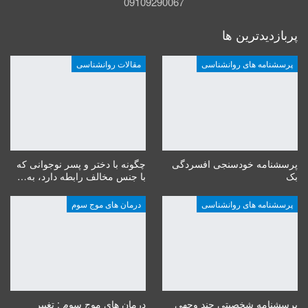
09109290067
پربازدیدترین ها
پرسشنامه های روانشناسی
مقالات روانشناسی
پرسشنامه خودسنجی افسردگی
چگونه با دختر و پسر نوجوانی که
بک
با جنس مخالف رابطه دارد، به…
پرسشنامه های روانشناسی
درمان های موج سوم
پرسشنامه شخصیتی چند وجهی
درمان های موج سوم : تغییر