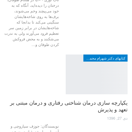
درختان را دیده‌اید، آنگاه که به
خود می‌پیچند وخم می‌شوند،
برف‌ها به روی شاخه‌هایشان
سنگینی می‌کند تا بدانجا که
شاخه‌هایشان در برابر زمین سر
تعظیم فرود می‌آورند ولی به ندرت
می‌شکنند و به محض فروکش
کردن طوفان و…
کتابهای دکتر شهرام محمدخانی
یکپارچه سازی درمان شناختی رفتاری و درمان مبتنی بر
تعهد و پذیرش
دی 27, 1396
نویسندگان: جوزف سیاروچی و
آن بِی­لی با مقدمۀ­ استیون هیز