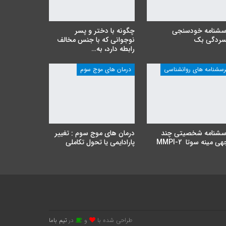
سشنامه خودسنجی
چگونه با دختر و پسر
سردگی بک
نوجوانی که با جنس مخالف
رابطه دارد، به…
رسشنامه های روانشناسی
درمان های موج سوم
سشنامه شخصیتی چند
درمان های موج سوم : تغییر
ی مینه سوتا MMPI-2
پارادایمی یا تحول تکاملی
طراحی شده با
و
در
تیم باما