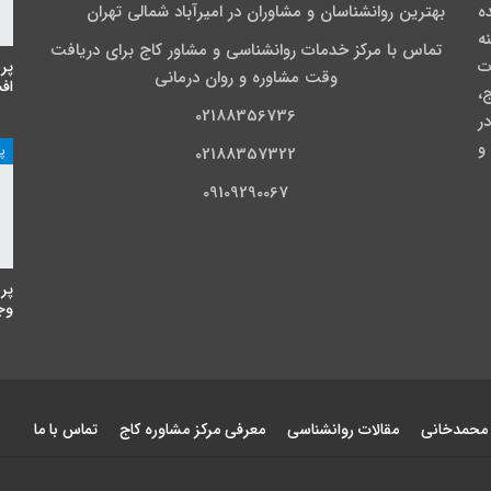
نده
بهترین روانشناسان و مشاوران در امیرآباد شمالی تهران
نه
تماس با مرکز خدمات روانشناسی و مشاور کاج برای دریافت
ت
پر
وقت مشاوره و روان درمانی
اف
،
02188356736
ی در
و
پ
02188357322
09109290067
پر
وجه
 محمدخانی
مقالات روانشناسی
معرفی مرکز مشاوره کاج
تماس با ما