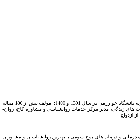
، استاد تمام روانشناسی بالینی دانشگاه خوارزمی، استاد نمونه دانشگاه خوارزمی در سال 1395 و 1402 پژوهشگر نمونه دانشگاه خوارزمی در سال 1391 و 1400؛ مولف بیش از 180 مقاله
ناختی و مهارت های زندگی، مدیر مرکز خدمات روانشناسی و مشاوره کاج، روان­
 کاج تخصصی‏ ترین مرکز روان درمانی و مشاوره در زمینه درمان‏های شناختی رفتاری (CBT) و طرحواره درمانی و درمان های موج سومی با بهترین روانشناسان و مشاوران