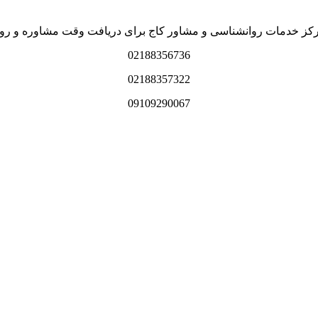
رکز خدمات روانشناسی و مشاور کاج برای دریافت وقت مشاوره و روا
02188356736
02188357322
09109290067