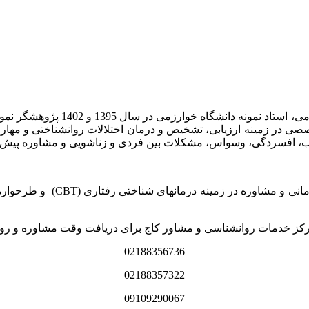
اب، مدرس کارگاه­ های تخصصی در زمینه ارزیابی، تشخیص و درمان اختلالات روانش
مرکز خدمات روانشناسی و مشاور
رکز خدمات روانشناسی و مشاور کاج برای دریافت وقت مشاوره و روا
02188356736
02188357322
09109290067