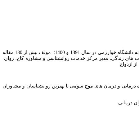
، استاد تمام روانشناسی بالینی دانشگاه خوارزمی، استاد نمونه دانشگاه خوارزمی در سال 1395 و 1402 پژوهشگر نمونه دانشگاه خوارزمی در سال 1391 و 1400؛ مولف بیش از 180 مقاله
ناختی و مهارت های زندگی، مدیر مرکز خدمات روانشناسی و مشاوره کاج، روان­
 کاج تخصصی‏ ترین مرکز روان درمانی و مشاوره در زمینه درمان‏های شناختی رفتاری (CBT) و طرحواره درمانی و درمان های موج سومی با بهترین روانشناسان و مشاوران
ن درمانی