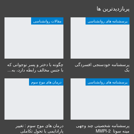
پربازدیدترین ها
پرسشنامه های روانشناسی
مقالات روانشناسی
پرسشنامه خودسنجی افسردگی
چگونه با دختر و پسر نوجوانی که
بک
با جنس مخالف رابطه دارد، به…
پرسشنامه های روانشناسی
درمان های موج سوم
پرسشنامه شخصیتی چند وجهی
درمان های موج سوم : تغییر
مینه سوتا MMPI-2
پارادایمی یا تحول تکاملی