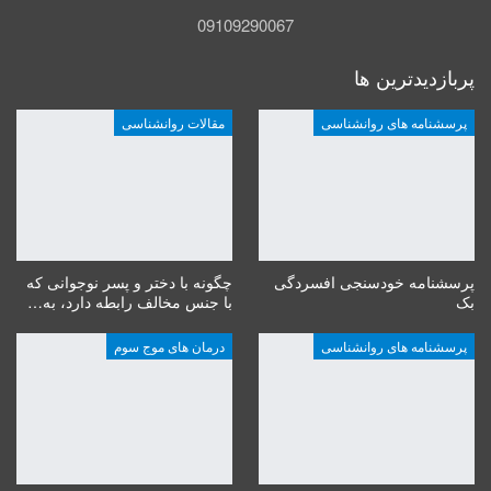
09109290067
پربازدیدترین ها
پرسشنامه های روانشناسی
مقالات روانشناسی
پرسشنامه خودسنجی افسردگی
چگونه با دختر و پسر نوجوانی که
بک
با جنس مخالف رابطه دارد، به…
پرسشنامه های روانشناسی
درمان های موج سوم