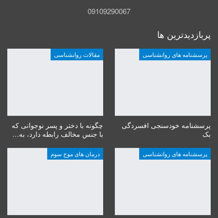
09109290067
پربازدیدترین ها
پرسشنامه های روانشناسی
مقالات روانشناسی
پرسشنامه خودسنجی افسردگی
چگونه با دختر و پسر نوجوانی که
بک
با جنس مخالف رابطه دارد، به…
پرسشنامه های روانشناسی
درمان های موج سوم