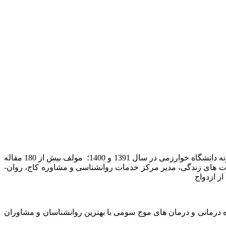
، استاد تمام روانشناسی بالینی دانشگاه خوارزمی، استاد نمونه دانشگاه خوارزمی در سال 1395 و 1402 پژوهشگر نمونه دانشگاه خوارزمی در سال 1391 و 1400؛ مولف بیش از 180 مقاله
ناختی و مهارت های زندگی، مدیر مرکز خدمات روانشناسی و مشاوره کاج، روان­
 کاج تخصصی‏ ترین مرکز روان درمانی و مشاوره در زمینه درمان‏های شناختی رفتاری (CBT) و طرحواره درمانی و درمان های موج سومی با بهترین روانشناسان و مشاوران