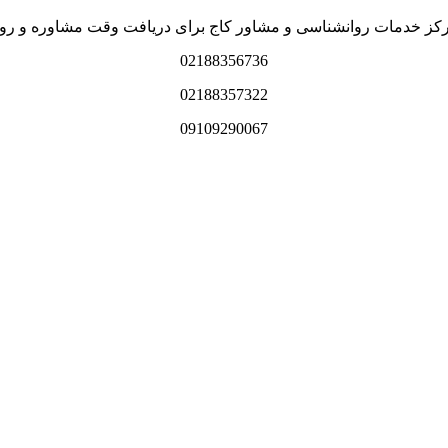
رکز خدمات روانشناسی و مشاور کاج برای دریافت وقت مشاوره و روا
02188356736
02188357322
09109290067