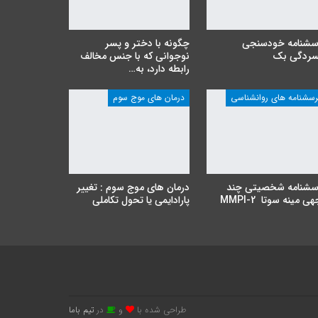
سشنامه خودسنجی
چگونه با دختر و پسر
سردگی بک
نوجوانی که با جنس مخالف
رابطه دارد، به…
رسشنامه های روانشناسی
درمان های موج سوم
سشنامه شخصیتی چند
درمان های موج سوم : تغییر
ی مینه سوتا MMPI-2
پارادایمی یا تحول تکاملی
طراحی شده با
و
در
تیم باما