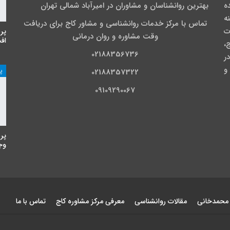
نده
بهترین روانشناسان و مشاوران در امیرآباد شمالی تهران
نه
تماس با مرکز خدمات روانشناسی و مشاور کاج برای دریافت
ت
پر
وقت مشاوره و روان درمانی
اف
،
02188356736
ی در
و
پ
02188357322
09109290067
پر
وجه
 محمدخانی
مقالات روانشناسی
معرفی مرکز مشاوره کاج
تماس با ما