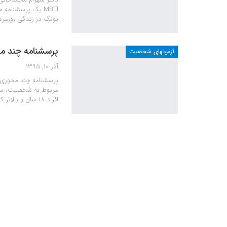
MBTI یک پرسشنام
یونگ در زندگی روزمره
پرسشنامه چند مح
آزمونهای شخصیت
آذر 10, 1395
پرسشنامه چند محوری 
مربوط به شخصیت، ساز
افراد ۱۸ سال و بالاتر که توانایی خواندن آنان تاسطح کلاس هشتم است،…