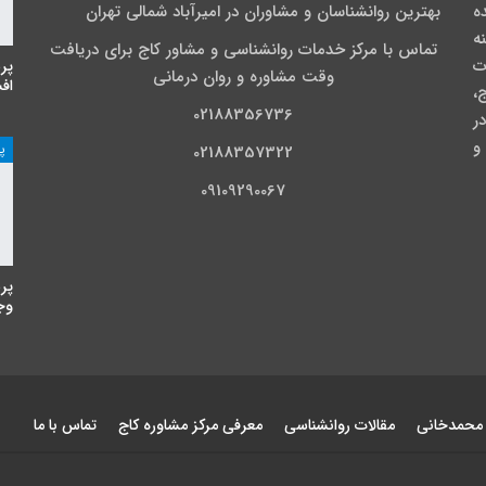
نده
بهترین روانشناسان و مشاوران در امیرآباد شمالی تهران
نه
تماس با مرکز خدمات روانشناسی و مشاور کاج برای دریافت
ت
پر
وقت مشاوره و روان درمانی
اف
،
02188356736
ی در
و
پ
02188357322
09109290067
پر
وجه
 محمدخانی
مقالات روانشناسی
معرفی مرکز مشاوره کاج
تماس با ما