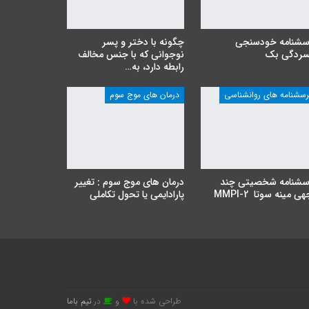
سشنامه خودسنجی
چگونه با دختر و پسر
سردگی بک
نوجوانی که با جنس مخالف
رابطه دارد، به…
رسشنامه های روانشناسی
درمان های موج سوم
سشنامه شخصیتی چند
درمان های موج سوم : تغییر
ی مینه سوتا MMPI-2
پارادایمی یا تحول تکاملی
طراحی شده با
و
در
تیم باما