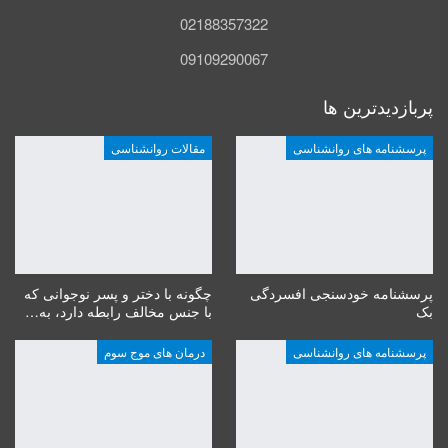
02188357322
09109290067
پربازدیدترین ها
پرسشنامه های روانشناسی
مقالات روانشناسی
پرسشنامه خودسنجی افسردگی
چگونه با دختر و پسر نوجوانی که
بک
با جنس مخالف رابطه دارد، به…
پرسشنامه های روانشناسی
درمان های موج سوم