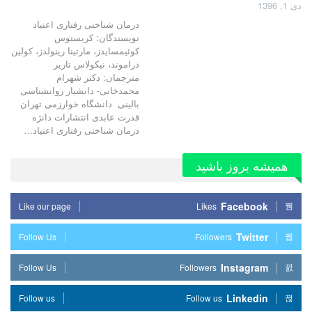
دی 1, 1396
درمان شناختی رفتاری اعتیاد
نویسندگان: کریستوس
کوئیمسایدز، مارتینا رینولدز، کولین
دراموند، نیکولاس تاریر
مترجمان: دکتر شهرام
محمدخانی- دانشیار روانشناسی
بالینی دانشگاه خوارزمی تهران
قدرت عابدی انتشارات دانژه
درمان شناختی رفتاری اعتیاد…
همیشه بروز باشید
Facebook
Like our page
Likes
Twitter
Follow Us
Followers
Instagram
Follow Us
Followers
Linkedin
Follow us
Follow us