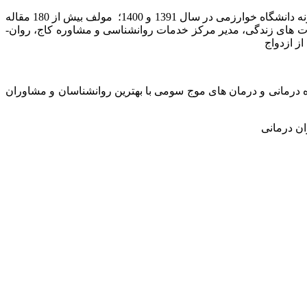
، استاد تمام روانشناسی بالینی دانشگاه خوارزمی، استاد نمونه دانشگاه خوارزمی در سال 1395 و 1402 پژوهشگر نمونه دانشگاه خوارزمی در سال 1391 و 1400؛ مولف بیش از 180 مقاله
ناختی و مهارت های زندگی، مدیر مرکز خدمات روانشناسی و مشاوره کاج، روان­
 کاج تخصصی‏ ترین مرکز روان درمانی و مشاوره در زمینه درمان‏های شناختی رفتاری (CBT) و طرحواره درمانی و درمان های موج سومی با بهترین روانشناسان و مشاوران
ن درمانی