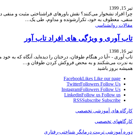
تیر 15, 1399
چرا افراد نشخوار می‌کنند؟ نقش باورهای فراشناختی مثبت و منفی د
منفی، معطوف به خود، تکرارشونده و مداوم، طی یک…
مقالات روانشناسی
تاب‌ آوری و ویژگی های افراد تاب آور
تیر 16, 1398
تاب آوری - «آیا در هنگام طوفان، درختان را دیده‌اید، آنگاه که به خ
به ندرت می‌شکنند و به محض فروکش کردن طوفان و…
همیشه بروز باشید
Facebook
Likes
Like our page
Twitter
Followers
Follow Us
Instagram
Followers
Follow Us
Linkedin
Follow us
Follow us
RSS
Subscribe
Subscribe
کارگاه های آموزشی تخصصی
کارگاههای تخصصی
دوره آموزشی تربیت درمانگر شناختی-رفتاری