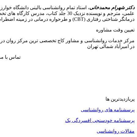
دکتر شهرام محمدخانی
علمی، مترجم و نویسنده نزدیک 30 جلد کت
درمانگر شناختی رفتاری (CBT) و طرحواره درمانی در زمینه اضطراب، افسردگی، وسواس، مشکلات بین فردی و زناشویی و مشاوره پیش از ازدواج
تعیین وقت مشاوره
در امیرآباد شمالی تهران
تماس با م
پربازدیدترین ها
پرسشنامه های روانشناسی
پرسشنامه خودسنجی افسردگی بک
مقالات روانشناسی