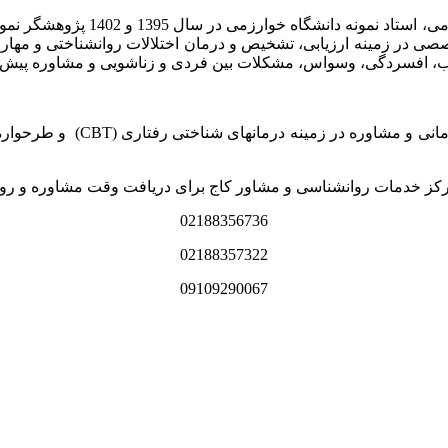
اب، مدرس کارگاه­ های تخصصی در زمینه ارزیابی، تشخیص و درمان اختلالات روانش
مرکز خدمات روانشناسی و مشاور
رکز خدمات روانشناسی و مشاور کاج برای دریافت وقت مشاوره و روا
02188356736
02188357322
09109290067