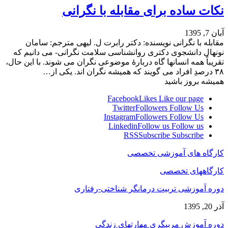
نکات ساده برای مقابله با نگرانی
آبان 7, 1395
مقابله با نگرانی نویسنده: دکتر رابرت ل. لیهی مترجم: سامان
نونهال دانشجوی دکتری روان‏شناسی سلامت نگرانی- می‏ دانیم که
تقریباً همه انسان‏ها گاه دربارۀ موضوعی نگران می‏ شوند. با این حال،
۳۸ درصدِ افراد می‏ گویند که همیشه نگران‏ اند. یکی از…
همیشه بروز باشید
Facebook
Likes
Like our page
Twitter
Followers
Follow Us
Instagram
Followers
Follow Us
Linkedin
Follow us
Follow us
RSS
Subscribe
Subscribe
کارگاه های آموزشی تخصصی
کارگاههای تخصصی
دوره آموزشی تربیت درمانگر شناختی-رفتاری
آذر 20, 1395
دوره آموزش مربیگری مهارتهای زندگی