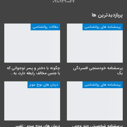
09109290067
پربازدیدترین ها
پرسشنامه های روانشناسی
مقالات روانشناسی
پرسشنامه خودسنجی افسردگی
چگونه با دختر و پسر نوجوانی که
بک
با جنس مخالف رابطه دارد، به…
پرسشنامه های روانشناسی
درمان های موج سوم
پرسشنامه شخصیتی چند وجهی
درمان های موج سوم : تغییر