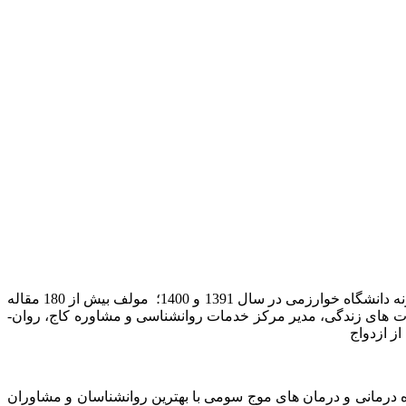
، استاد تمام روانشناسی بالینی دانشگاه خوارزمی، استاد نمونه دانشگاه خوارزمی در سال 1395 و 1402 پژوهشگر نمونه دانشگاه خوارزمی در سال 1391 و 1400؛ مولف بیش از 180 مقاله
ناختی و مهارت های زندگی، مدیر مرکز خدمات روانشناسی و مشاوره کاج، روان­
 کاج تخصصی‏ ترین مرکز روان درمانی و مشاوره در زمینه درمان‏های شناختی رفتاری (CBT) و طرحواره درمانی و درمان های موج سومی با بهترین روانشناسان و مشاوران