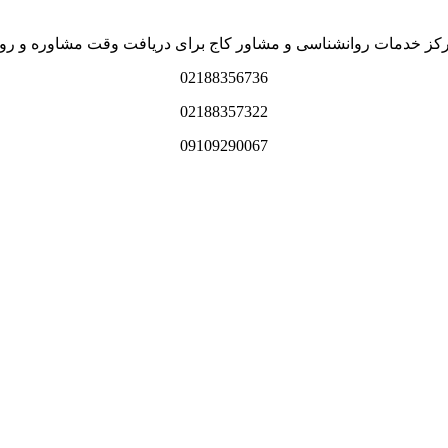
رکز خدمات روانشناسی و مشاور کاج برای دریافت وقت مشاوره و روا
02188356736
02188357322
09109290067