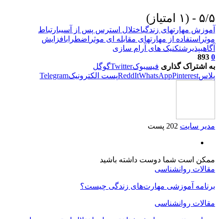
۵/۵ - (۱ امتیاز)
آموزش مهارتهای زندگی
اختلال استرس پس از آسیب
ارتباط
موثر
استفاده از مهارتهای مقابله ای موثر
اضطراب
افزایش
آگاهی
پذیرش
تکنیک های آرام سازی
893
0
به اشتراک گذاری
فیسبوک
Twitter
گوگل
پلاس
Pinterest
WhatsApp
ReddIt
پست الکترونیک
Telegram
مدیر سایت
202 پست
ممکن است شما دوست داشته باشید
مقالات روانشناسی
برنامه آموزشی مهارت‌های زندگی چیست؟
مقالات روانشناسی