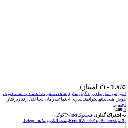
۴.۷/۵ - (۳ امتیاز)
آموزش مهارتهای زندگی
بازسازی شخصیت
تقویت اعتماد به نفس
تقویت
هوش هیجانی
تنهایی
توانمندسازی اجتماعی
درمان شناختی رفتاری
رفتار
اجتنابی
409
0
به اشتراک گذاری
فیسبوک
Twitter
گوگل
پلاس
Pinterest
WhatsApp
ReddIt
پست الکترونیک
Telegram