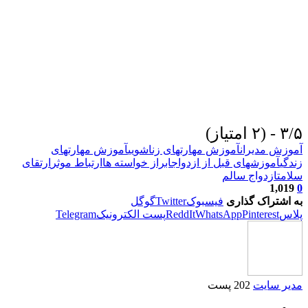
۳/۵ - (۲ امتیاز)
آموزش مدیران
آموزش مهارتهای زناشویی
آموزش مهارتهای
زندگی
آموزشهای قبل از ازدواج
ابراز خواسته ها
ارتباط موثر
ارتقای
سلامت
ازدواج سالم
1,019
0
به اشتراک گذاری
فیسبوک
Twitter
گوگل
پلاس
Pinterest
WhatsApp
ReddIt
پست الکترونیک
Telegram
مدیر سایت
202 پست