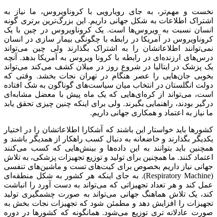
نخست و مهم‌تر، به جای رویارویی با کروناویروس، ما نیاز به
اشتراک اطلاعات به شکل جهانی داریم. این بزرگ‌ترین برتری گونه
انسان نسبت به ویروس‌ها است. یک کروناویروس در چین با یک
کروناویروس در آمریکا در رابطه با چگونگی بیمار سازی در انسان
نمی‌توانند اطلاعاتشان را به اشتراک بگذارند ولی چین می‌تواند
درس‌های ارزنده‌ای در رابطه با کرونا ویروس به آمریکا بدهد. آنچه
یک پزشک در ایتالیا در شروع روز در میلان کشف می‌کند می‌تواند
بخوبی جان‌هایی را عصر هنگام در تهران نجات بخشد. وقتی که
دولت انگلستان در انتخاب میان سیاست‌های گوناگون به شک افتاده
است، می‌تواند از کره‌ای‌هایی که یک ماه پیش با معضل مشابه‌ای
درگیر بودند، راهنمایی بگیرند. ولی برای اینکه چنین چیزی تحقق یابد
ما نیاز به اعتماد و همکاری جهانی داریم.
کشورها باید خواستار این باشند که آشکارا اطلاعاتشان را در اختیار
یکدیگر بگذارند و خاضعانه به دنبال کسب راهکار از همدیگر باشند و
همچنین باید بتوانند به این داده‌ها و بینش‌هایی که کسب می‌کنند
اعتماد کنند. ما همچنین برای تولید و توزیع تجهیزات پزشکی، به تلاش
جهانی نیاز داریم بخصوص برای کیت‌های تست و ماشین‌های تنفسی
(Respiratory Machine). به جای اینکه هر کشور به شکل منطقه‌ای
عمل کند و هر تعداد تجهیزاتی که می‌تواند به دست آورد را انباشت
کند، یک تلاش هماهنگ جهانی می‌تواند به صورت چشمگیری تولید
تجهیزات را افزایش دهد و مطمئن شود که تجهیزات نجات بخش به
صورت عادلانه تری توزیع می‌شود. همانگونه که کشورها در دوره