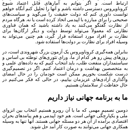
ارتباط است. و اگر بتوانم به آمارهای قابل اعتماد شیوع
کروناویروس دسترسی داشته باشم و آنها را تحلیل کنم آنگاه خواهم
توانست داوری کنم که دولت حقیقت را می‌گوید و سیاست‌های
صحیحی را برای مبارزه با اپیدمی اتخاذ کرده است یا نه. هرگاه مردم
از نظارت گفتگو می‌کنند به یاد داشته باشید که همان فناوری
نظارتی که معمولاً می‌تواند توسط دولت و دیگر ارگان‌ها برای
نظارت بر افراد مورد استفاده قرار گیرد، هم چنین می‌تواند به
وسیله افراد برای نظارت بر دولت‌ها استفاده شود.
بنابراین همه‌گیری کروناویروس یک آزمون بزرگ شهروندی است، در
روزهای پیش رو هر کدام از ما، ورای تئوری‌های توطئه بی اساس و
سیاستمداران منفعت طلب، باید انتخاب کنیم که به داده‌های علمی و
به متخصصین بهداشت و درمان اعتماد کنیم. اگر در تصمیم‌گیری
درست شکست بخوریم ممکن است خودمان را در حال امضای
واگذاری آزادی‌های عزیزمان بیاییم، در حالی که فکر می‌کنیم در
حال حفاظت از سلامتمان هستیم.
ما به برنامه جهانی نیاز داریم
دومین تصمیم مهمی که ما با آن روبرو هستیم انتخاب بین انزوای
ملی و یکپارچگی جهانی است. هم خود اپیدمی و هم پیامدهای بحران
اقتصادی برآمده از آن هر دو مسئله جهانی هستند. آنها تنها به وسیله
همکاری جهانی می‌توانند به صورت کار آمد حل شوند.