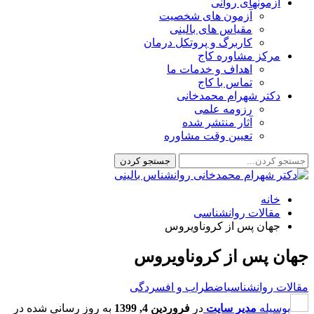
آزمونهای روانی
آزمون های شخصیت
مقیاس های بالینی
کاربرگ و پروتکل درمان
مرکز مشاوره کاج
اهداف و خدمات ما
تماس با کاج
دکتر شهرام محمدخانی
رزومه علمی
آثار منتشر شده
تعیین وقت مشاوره
خانه
مقالات روانشناسی
جهان پس از کروناویروس
جهان پس از کروناویروس
مقالات روانشناسی
اضطراب و افسردگی
بوسیله
مدیر سایت
در
فروردین 4, 1399
به روز رسانی شده در