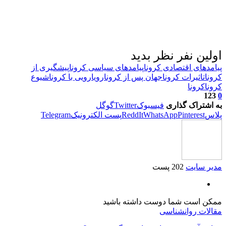
اولین نفر نظر بدید
پیامدهای اقتصادی کرونا
پیامدهای سیاسی کرونا
پیشگیری از
کرونا
تاثیرات کرونا
جهان پس از کرونا
رویارویی با کرونا
شیوع
کرونا
کرونا
123
0
به اشتراک گذاری
فیسبوک
Twitter
گوگل
پلاس
Pinterest
WhatsApp
ReddIt
پست الکترونیک
Telegram
مدیر سایت
202 پست
ممکن است شما دوست داشته باشید
مقالات روانشناسی