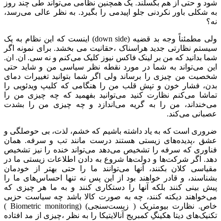
شود و حتی از هم بگسلند. یک همچنین نظامی می‌تواند طی چند روز
به شکلی باور نکردنی جلو اپیدمی را بگیرد. به نظر عالی می‌رسد،
نه؟
ولی مطمئناً وجه بد قضیه (down side) اینست که این نظام به یک
سیستم نظارتی جدید هراسناک ،حقانیت می بخشد. برای نمونه اگر
شما بدانید که من بر لینک فاکس نیوز کلیک می‌کنم و نه سی. ان. ان.
این می‌تواند به شما در مورد نقطه نظر سیاسی من و شاید حتی
شخصیت من چیزی را برساند ولی اگر شما بتوانید تغییرات دمای
بدن، فشار خون و تپش قلب من را هنگامی که کلیپ ویدئویی را
تماشا می‌کنم نظارت کنید می‌توانید بفهمید که چه چیزی من را
می‌خنداند، من را به گریه می‌اندازد و چه چیزی من را بشدت
عصبانی می‌کند.
ضروری است که به یاد داشته باشیم که خشم، لذت، بی حوصلگی و
عشق ،پدیده‌های زیستی هستند درست مانند تب و سرفه. همان
فناوری که سرفه را تشخیص می‌دهد می‌تواند خنده را نیز تشخیص
دهد. اگر شرکت‌ها و دولت‌ها شروع به دادن اطلاعات زیستی ما در
مقیاسی کلان بکنند، آنها می‌توانند ما را حتی بهتر از خودمان
بشناسند، و قادر خواهند بود از این پس نه تنها احساس‌های ما را
پیش بینی کنند بلکه آنها را دستکاری کنند و به ما هر چیزی که
می‌خواهند دیکته کنند، چه به صورت کالا باشد چه سیاست حزبی
خاص. نظارت بیومتریک ( زیست‌سنجی) (Biometric monitoring )
تکنیک‌های دیتا هکینگِ کمبریج آنالایتیکا را به نظر ،چیزی از مد افتاده