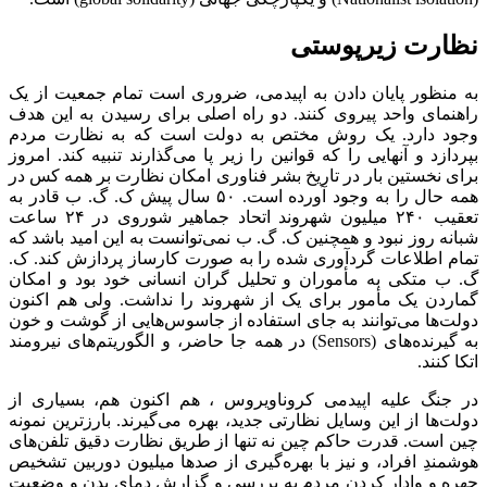
نظارت زیرپوستی
به منظور پایان دادن به اپیدمی، ضروری است تمام جمعیت از یک
راهنمای واحد پیروی کنند. دو راه اصلی برای رسیدن به این هدف
وجود دارد. یک روش مختص به دولت است که به نظارت مردم
بپردازد و آنهایی را که قوانین را زیر پا می‌گذارند تنبیه کند. امروز
برای نخستین بار در تاریخ بشر فناوری امکان نظارت بر همه کس در
همه حال را به وجود آورده است. ۵۰ سال پیش ک. گ. ب قادر به
تعقیب ۲۴۰ میلیون شهروند اتحاد جماهیر شوروی در ۲۴ ساعت
شبانه روز نبود و همچنین ک. گ. ب نمی‌توانست به این امید باشد که
تمام اطلاعات گردآوری شده را به صورت کارساز پردازش کند. ک.
گ. ب متکی به مأموران و تحلیل گران انسانی خود بود و امکان
گماردن یک مأمور برای یک از شهروند را نداشت. ولی هم اکنون
دولت‌ها می‌توانند به جای استفاده از جاسوس‌هایی از گوشت و خون
به گیرنده‌های (Sensors) در همه جا حاضر، و الگوریتم‌های نیرومند
اتکا کنند.
در جنگ علیه اپیدمی کروناویروس ، هم اکنون هم، بسیاری از
دولت‌ها از این وسایل نظارتی جدید، بهره می‌گیرند. بارزترین نمونه
چین است. قدرت حاکم چین نه تنها از طریق نظارت دقیق تلفن‌های
هوشمندِ افراد، و نیز با بهره‌گیری از صدها میلیون دوربین تشخیص
چهره و وادار کردن مردم به بررسی و گزارش دمای بدن و وضعیت