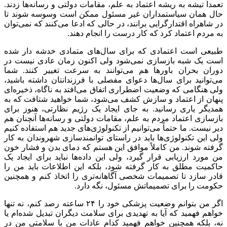
تعمداً تیشه به ریشه اعتماد به علم، مقامات دولتی و رسانه‌ها زدند.
حال همان سیاستمداران غیر مسئول ممکن است وسوسه شوند تا
در شاهراه اقتدارگرایی برانند، در حالی که ادعا می‌کنند که نمی‌توان
به مردم اعتماد کرد که کار درست را انجام دهند.
طبیعی است اعتمادی که برای سال‌های متمادی خدشه دار شده
است یک شبه بازسازی نمی‌شود ولی اکنون زمان عادی نیست در
دوران بحران باورها هم می‌توانند به سرعت تغییر کنند. شما
می‌توانید برای سال‌ها دعوای مفصلی با فرزندانتان داشته باشید،
ولی هنگامی که وضعیت اضطراری اتفاق می‌افتد به ناگاه، ذخیره‌ای
پنهان از اعتماد و سازش کشف می‌شود، شما خواهید شتافت که به
همدیگر یاری رسانید. به جای ایجاد یک رژیم نظارتی، هنوز برای
بازسازی اعتماد مردم به علم، مقامات دولتی و رسانه‌ها آنچنان هم
دیر نیست. ما حتماً می‌توانیم از تکنولوژی‌های جدید هم استفاده کنیم
ولی این تکنولوژی‌ها باید در راستای توانمندسازی شهروندان به کار
گرفته شوند. من کاملاً موافق این هستم که دمای بدن و فشار خون
من مورد ارزیابی قرار گیرد، ولی این داده‌ها نباید برای ایجاد یک
حاکمیت مطلق به کار گرفته شود، بلکه این اطلاعات باید من را
قادر سازد تا تصمیمات شخصی آگاهانه‌تری را اتخاذ کنم و همچنین
حکومت را برای تصمیماتش مسئول، نگه دارد.
اگر من بتوانم وضعیت پزشکی خود را ۲۴ ساعته رصد کنم، نه تنها
خواهم فهمید که آیا به تهدیدی برای سلامت دیگران تبدیل شده‌ام یا
نه، بلکه همچنین خواهم فهمید کدام عادات من با سلامتی من در