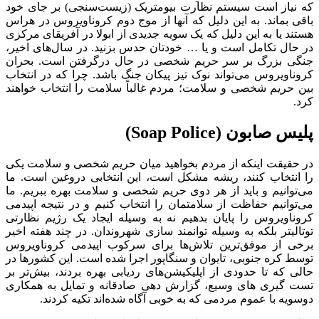
که نیاز است سیستم نظارت بیومتریک (زیست‌سنجی) بر جای خود
باقی بماند. به این دلیل که آنها از موج دوم کروناویروس در هراس
هستند یا به این دلیل که یک سویه جدیدی از ابولا در آفریقای مرکزی
در حال تکامل است و یا … خودتان حدس بزنید. در سال‌های اخیر،
جنگی بزرگ بر سر حریم شخصی در حال درگرفتن است. بحران
کروناویروس می‌تواند نوک تیز پیکان جنگ باشد. چرا که در انتخاب
بین حریم شخصی و سلامت؛ مردم غالباً سلامت را انتخاب خواهند
کرد.
پلیس صابون (
Soap Police
)
در حقیقت اینکه از مردم بخواهید میان حریم شخصی و سلامت یکی
را انتخاب کنند، ریشه مشکل است، این انتخابی دروغین است. ما
می‌توانیم و باید از هر دوی حریم شخصی و سلامت بهره ببریم. ما
می‌توانیم حفاظت از سلامتمان را انتخاب کنیم و در نتیجه اپیدمی
کروناویروس را پایان بدهیم نه به وسیله ایجاد یک رژیم نظارتی
توتالیتر بلکه به وسیله توانمند سازی شهروندان. در چند هفته اخیر
برخی از موفق‌ترین تلاش‌ها برای سرکوب اپیدمی کروناویروس
توسط کره جنوبی، تایوان و سنگاپور اجرا شده است. این کشورها در
حالی که تا حدودی از اپلیکیشن‌های ردیابی بهره بردند، بیش‌تر بر
تست گیر‌ی های وسیع، گزارش دهی صادقانه و تمایل به همکاری
دوسویه با عموم مردمی که به خوبی آگاه شده‌اند تکیه کردند.