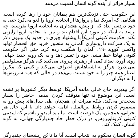
بسیار فراتر از آینده گونه انسان اهمیت می‌دهد
این حکومت حتی نزدیک‌ترین هم پیمانان خود را رها کرده است.
هنگامی که آمریکا تمام پروازها از اتحادیه اروپا را لغو می‌کرد حتی به
خود دردسر نداد که از پیش، هشداری به اتحادیه اروپا بفرستد، چه
برسد به اینکه در مورد این اقدام تند و تیز، با اتحادیه اروپا رایزنی
بکند. حکومت کنونی آمریکا با پیشنهاد چیزی در حدود یک بیلیون دلار
به یک شرکت داروسازی آلمانی به منظور خرید حق انحصار تولید
واکسن کووید -۱۹، آلمان را شگفت زده کرد. حتی اگر حکومت
کنونی نهایتاً خط مشی خود را تغییر دهد و به یک رویه جدید جهانی
روی آورد، تعداد کمی از رهبری پیروی می‌کنند که، هرگز مسئولیتی
نمی‌پذیرد، هرگز به اشتباهاتش اعتراف نمی‌کند و کسی که مکرراً
اعتبار همه چیز را به خود نسبت می‌دهد در حالی که همه سرزنش‌ها
را به دیگران.
اگر بپذیریم جای خالی مانده آمریکا، توسط دیگر کشورها پر نشده
است، این موضوع نه تنها متوقف کردن اپیدمی حاضر را بسیار
سخت‌تر می‌کند، بلکه میراث آن همچنان طی سال‌های پیش رو به
مسموم کردن روابط بین‌الملل، ادامه خواهد داد. با این حال هر
بحرانی، همچنین، یک فرصت است. ما باید امیدوار باشیم که اپیدمی
کنونی کروناویروس، در درک خطر حاد چندپارگی جهانی، به گونه
انسان، کمک کند.
گونه انسان محکوم به انتخاب است. آیا ما تا بُن ریشه‌های چندپارگی