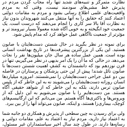
نظارت متمرکز و تنبیه‌های شدید تنها راه مجاب کردن مردم در
پذیرش خط مشی‌های سودمند نیست، وقتی که به مردم
واقعیت‌های علمی اطلاع رسانی بشود و مردم به مقامات دولتی
اعتماد کنند که حقایق را به آنها منتقل می‌کنند شهروندان بدون نیاز
به نظارت آقا بالا سر کاری را انجام می‌دهند که درست است. یک
جمعیت خود انگیخته و به خوبی آگاه شده معمولاً بسیار نیرومند تر و
مؤثرتر از جمعیت ناآگاهی عمل خواهد کرد که مدام پایش شود.
برای نمونه در نظر بگیرید در حال شستن دست‌هایتان با صابون
هستید. این یکی از بزرگترین پیشرفت‌ها در تاریخ بهداشت انسانی
بوده است. همین عمل ساده هر سال جان میلیون‌ها نفر را نجات
می‌دهد. در حالی که ما آن را یک امر بدیهی در نظر می‌گیریم، تنها در
قرن نوزدهم بود که دانشمندان به کشفِ اهمیت شستن دست‌ها با
صابون نائل شدند! پیش از این حتی پزشکان و پرستاران در فاصله
بین دو عمل جراحی دست‌هایشان را نمی‌شستند. امروزه میلیاردها
انسان روزانه دست‌هایشان را می‌شویند نه به این خاطر که از پلیس
صابون ترس دارند، بلکه به این خاطر که از شواهد حقیقی آگاه
هستند. من دست‌هایم را با صابون می‌شویم به این دلیل که از
ویروس‌ها و باکتری‌ها آگاه هستم. من می‌دانم که این ارگانیسم‌های
کوچک، بیماری‌زا هستند، و اینکه، صابون می‌تواند آنها را از بین ببرد.
ولی برای رسیدن به چین سطحی از پذیرش و همکاری دو جانبه شما
به اعتماد نیاز دارید، مردم نیاز به اعتماد به علم، مقامات دولتی و
رسانه‌ها دارند. در طول چند سال اخیر سیاستمداران غیر مسئول،