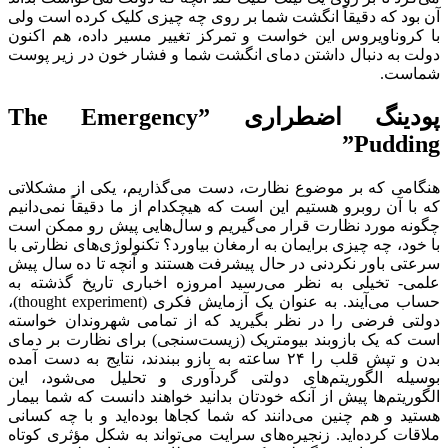
آن بود که دقیقاً انگشت شما بر روی چه چیزی کلیک کرده است ولی
با کروناویروس این خواست و تمرکز تغییر مسیر داده، هم اکنون
دولت به دنبال داشتن دمای انگشت شما و فشار خون در زیر پوست
شماست.
پودینگ اضطراری ”
The Emergency
”
Pudding
هنگامی که بر موضوع نظارت، دست می‌گذاریم، یکی از مشکلاتی
که با آن روبرو هستیم این است که هیچکدام از ما دقیقاً نمی‌دانیم
چگونه مورد نظارت قرار می‌گیریم و سال‌هایی پیش رو ممکن است
با خود، چه چیزی برایمان به ارمغان بیاورد؟ تکنولوژی‌های نظارتی با
سرعتی باور نکردنی در حال پیشرفت هستند و آنچه تا ده سال پیش
علمی- تخیلی به نظر می‌رسید امروزه اخباری تاریخ گذشته به
حساب می‌آیند. به عنوان یک آزمایش فکری (thought experiment)،
دولتی فرضی را در نظر بگیرید که از تمامی شهروندان خواسته
است که یک بازوبند بیومتریک (زیست‌سنجی) برای نظارت بر دمای
بدن و تپش قلب را ۲۴ ساعته به بازو ببندند، نتایج به دست آمده
بوسیله الگوریتم‌های دولتی گردآوری و تحلیل می‌شود، این
الگوریتم‌ها پیش از آنکه خودتان بدانید خواهند دانست که شما بیمار
هستید و هم چنین می‌دانند که شما کجاها بوده‌اید و با چه کسانی
ملاقات کرده‌اید. زنجیره‌های سرایت می‌تواند به شکل مؤثری کوتاه