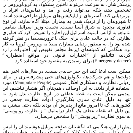
پزشکی‌شان، به سرعت می‌تواند ناقلین مشکوک به کروناویروس را
تشخیص دهد، بلکه می‌تواند رفت و آمد و تماس‌های افراد را
نیز،ردیابی کند. گستره‌ای از اپلیکیشن‌های موبایل طراحی شده است
تا شهروندان را از نزدیک شدن به بیماران مبتلا آگاه سازند. این نوع
فناوری محدود به شرق آسیا نیست. نخست وزیر اسرائیل بنیامین
نتانیاهو به آژانس امنیت اسرائیل این اجازه را تفویض کرد که فناوری
نظارتی که در حالت عادی برای جنگ با تروریست‌ها در نظر گرفته
شده بود را، به منظور ردیابی بیماران مبتلا به ویروس کرونا به کار
برد. هنگامی که کمیته‌های ذیربط مجلس تفویض این اختیارات را رد
کردند، نتانیاهو از “اختیارات قانونی در مواقع اضطراری”
(Emergency decree) برای رسیدن به مقصود خود استفاده کرد.
ممکن است ادعا کنید این چیز جدیدی نیست. در سال‌های اخیر ،هم
دولت‌ها و هم شرکت‌ها، تکنولوژی‌های حتی پیشرفته‌تری را برای
ردیابی، نظارت و دستکاری افکار عمومی (Manipulate People) مورد
استفاده قرار دادند. به این اوصاف ، همچنان اگر هشیار نباشیم، این
اپیدمی ممکن است به نقطه عطفی در تاریخ نظارت بدل شود. نه
تنها به دلیل عادی سازی بکارگیری ادوات نظارت جمعی در
کشورهایی که تا امروز مانع از پذیرش آن بودند بلکه ،حتی بیشتر، به
این دلیل که نقطه عطف یک گذار دراماتیک “از نظارت رو پوستی”
به سوی نظارت “زیر پوستی” را مشخص می‌سازد.
پیش از این، هنگامی که انگشتتان صفحه موبایل هوشمندتان را لمس
می‌کرد تا بر روی یک لینک کلیک کند آنچه که دولت می‌خواست بداند