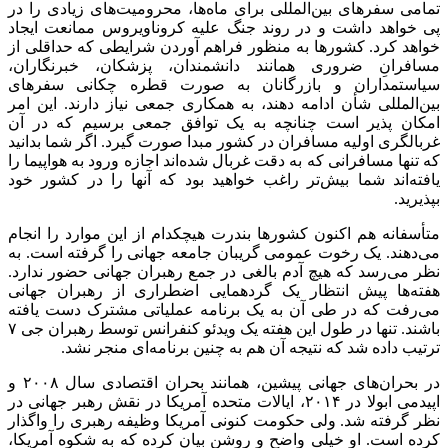
تمامی سفرهای بین‌المللی برای ماه‌ها، محرومیت‌های زیادی را در
پی خواهد داشت و در روند جنگ علیه کروناویروس ممانعت ایجاد
خواهد کرد. کشورها به منظور فراهم آوردن شرایطی که حداقلی از
مسافرانِ ضروری همانند دانشمندان، پزشکان، خبرنگاران،
سیاستمداران و بازرگانان به صورت قطره چکانی سفرهای
بین‌المللی شأن ادامه دهند، به همکاری جمعی نیاز دارند. این امر
امکان پذیر است چنانچه به یک توافق جمعی برسیم که در آن
غربالگری اولیه مسافران در کشور مبدا صورت گیرد. اگر شما بدانید
که تنها مسافرانی که به دقت غربال شده‌اند اجازه ورود به هواپیما را
یافته‌اند شما بیش‌تر راغب خواهید بود که آنها را در کشور خود
بپذیرید.
متأسفانه هم اکنون کشورها بندرت هیچکدام از این موارد را انجام
می‌دهند. یک رخوت عمومی گریبان جامعه جهانی را گرفته است. به
نظر می‌رسد که هیچ آدم بالغی در جمع رهبران جهانی حضور ندارد.
هفته‌ها پیش انتظار یک گردهمایی اضطراری از رهبران جهانی
می‌رفت که در طی آن به یک برنامه عملیاتی مشترک دست یافته
باشند. تنها در طول این هفته یک ویدئو کنفرانس توسط رهبران جی ۷
ترتیب داده شد که نتیجه آن هم به چنین برنامه‌ای منجر نشد.
در بحران‌های جهانی پیشین، همانند بحران اقتصادی سال ۲۰۰۸ و
اپیدمی ابولا در ۲۰۱۴، ایالات متحده آمریکا در نقش رهبر جهانی در
نظر گرفته شد. ولی حکومت کنونی آمریکا وظیفه رهبری را واگذار
کرده است. او خیلی واضح و روشن بیان کرده که به شکوه آمریکا،