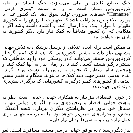
جنگ صنایع کلیدی را ملی می‌سازند، جنگ انسان بر علیه
کروناویروس ممکن است ما را به سمت “بشری کردن”
“Humanize” خط‌های ضروری تولید سوق دهد. یک کشور غنی با
موارد ابتلاء پایین باید راغب باشد که تجهیزات با ارزش را به کشوری
فقیرتر با موارد ابتلاء بالا ارسال کند، و اعتماد داشته باشد اگر و
هنگامی که آن کشور متعاقباً به کمک نیاز دارد دیگر کشورها به
یاری‌اش خواهند آمد.
ما ممکن است برای ایجاد ائتلافی از پرسنل پزشکی، به تلاش جهانی
مشابهی نیاز داشته باشیم. کشورهایی که هم اینک کمتر گرفتار
کروناویروس هستند می‌توانند کادر پزشکی خود را به مناطقی که
بیشتر درگیر هستند گسیل کنند تا در زمان نیاز به آنها کمک کنند و
همچنین به این منظور که تجارب با ارزش را به دست آورند. اگر در
آینده اپیدمی، تغییر جهت دهد کمک‌ها می‌توانند همگام با تغییر مسیرِ
اپیدمی از کشورهای کمتر درگیر به کشورهایی که درگیری بیش‌تری
دارند تغییر جهت دهد.
در حوزه اقتصادی نیز نیاز به همکاری جهانی، حیاتی است. نظر به
ماهیت جهانی اقتصاد و زنجیره‌های منابع، اگر هر دولتی تنها به
مسائل خود بدون در نظرداشتن دیگران بپردازد، نتیجه آشفتگی
محض، و بحران‌های عمیق‌تر خواهد بود. ما به برنامه جهانی برای
عمل نیاز داریم و ما سریعاً، به آن نیاز داریم.
نیاز دیگر رسیدن به توافق جهانی بر سر مسئله مسافرت است. لغو