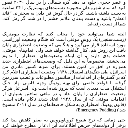
و عصر حجری جلوه می‌دهد. کره شمالی را در سال ۲۰۳۰ تصور
کنید که تمام شهروندان مجبورند دستبندهای بیومتریک را ۲۴ ساعتِه
به دست داشته باشند. اگر در حال گوش فرا دادن به سخنرانی “قائد
اعظم” باشید و دست بندتان علائم خشم را در شما گزارش کند،
شما از دست رفته‌اید.
البته شما می‌توانید خود را مجاب کنید که نظارت بیومتریک
(زیست‌سنجی) یک روش موقتی است که هنگام وضعیت اورژانسی
مورد استفاده قرار می‌گیرد و هنگامی که وضعیت اضطراری پایان
یافت این روش هم، کنار گذاشته خواهد شد. ولی اقدام‌های موقتی،
خصلت بدی دارند و آن اینکه وضعیت‌های اضطرار را تداوم
می‌بخشند، مخصوصاً به این دلیل که وضعیت‌های اضطراری جدید
همواره در افق در کمین هستند. برای نمونه کشور مادری من
اسرائیل، طی جنگ‌های استقلال ۱۹۴۸ وضعیت اضطراری اعلام کرد
که بر گستره‌ای از اقدامات از سانسور مطبوعات و غصب سرزمین
گرفته تا قواعد خاصی برای تهیه پودینگ وجهه قانونی نهاد. جنگ
استقلال مدت مدیدی است که پیروز شده است ولی اسرائیل هرگز
وضعیت اضطراری را پایان نداد و در ملغی ساختن بسیاری از
اقدامات موقتی که از سال ۱۹۴۸ اتخاذ شدند ناکام مانده است.
(قانون پودینگ اضطراری به شکل خاضعانه‌ای در سال ۲۰۱۱ منسوخ
شد.) (Emergency Pudding)
حتی زمانی که نرخ شیوع کروناویروس به صفر کاهش پیدا کند
برخی از دولت‌های حریصِ اطلاعات، این ادعا را مطرح خواهند کرد