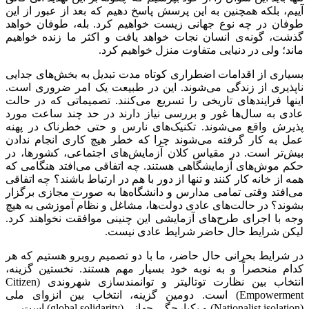
آییم، بلکه همچنین به این پرسش پاسخ دهیم که بعد از عبور از این
طوفان در چه نوع جهانی زیست خواهیم کرد. بله، طوفان خواهد
گذشت، گونه‌ی انسان نجات خواهد یافت و اکثر ما زنده خواهیم
ماند؛ ولی در دنیایی متفاوت منزل خواهیم کرد.
بسیاری از اقدامات اضطراری کوتاه مدت تبدیل به بخش‌های جدایی
ناپذیری از زندگی می‌شوند. این در طبیعت یک امر ضروری است.
اینها فرایندهای تاریخی را تسریع می‌کنند. تصمیماتی که در حالت
عادی به سال‌ها غور و بررسی نیاز دارند در حد چند ساعت مورد
پذیرش واقع می‌شوند. تکنیک‌های نارس و حتی خطرناک در پهنه
عمل به کار گرفته می‌شوند چرا که خطر هیچ کاری انجام ندادن
بیش‌تر است. در مقیاس کلان آزمایش‌های اجتماعی، کشورها، در
حکم موش‌های آزمایشگاهی هستند. چه اتفاقی می‌افتد هنگامی که
همه از خانه کار کنند و تنها از دور با هم در ارتباط باشند؟ چه اتفاقی
می‌افتد وقتی تمامی مدارس و دانشگاه‌ها به صورت مجازی برگزار
بشوند؟ در حالت‌های عادی دولت‌ها، مشاغل و نظام آموزشی به هیچ
وجه با اجرای طرح‌های آزمایشی این چنینی موافقت نخواهند کرد.
لیکن شرایط حال حاضر شرایط عادی نیست.
در شرایط بحرانی حال حاضر، ما با دو تصمیم روبرو هستیم که هر
کدام منحصراً و به نوبه خود بسیار مهم هستند. نخستین گزینه،
انتخاب بین نظارت توتالیتر و توانمندسازی شهروندی (Citizen
Empowerment) است. دومین گزینه، انتخاب بین انزوای ملی
(Nationalist isolation) و یکپارچگی جهانی (global solidarity) است.