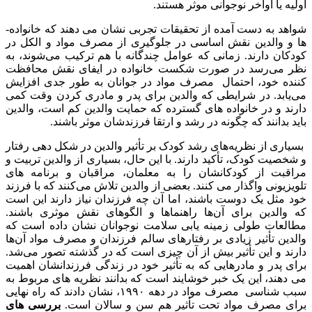
اولیه یا اواخر نوجوانی موثر هستند.
شواهد به دست آمده از تحقیقات تجربی نشان می­ دهند که خانواده­
ها و والدین نقش اساسی در جلوگیری از مصرف مواد و الکل در
کودکان دارند. زمانی که عوامل چندگانه با هم ترکیب می‌شوند، به
نظر می‌رسد در صورت شکست خانواده در ایفای نقش محافظت
کننده خود، احتمال مصرف مواد در جوانان به طور جدی افزایش
می‌یابد. در شرایطی که والدین برای پدر و مادری کردن وقت کمی
دارند و در خانواده ­های گسترده که حمایت والدین کم است، والدین
باید بدانند که چگونه در رشد و ارتقا فرزندشان موثر باشند.
بسیاری از نظریه‌های رشد کودک بر تأثیر والدین در شکل­ دهی رفتار
و شخصیت کودک، تأکید دارند. با این حال، بسیاری از والدین تربیت و
مراقبت از کودکانشان را به معلمان، مراقبان و برنامه ­های
تلویزیونی واگذار می ­کنند. بعضی از والدین تلاش می‌کنند که با فرزند
خود مثل یک دوست باشند، اما آن چه فرزندان نیاز دارند این است
که والدین برای آن‌ها راهنماها و الگوهای نقش موثری باشند.
مطالعات طولی زمینه ­یابی سلامت نوجوانان نشان داده است که
والدین تأثیر زیادی بر رفتارهای سالم فرزندان و مصرف مواد آن‌ها
دارند و این تأثیر بیش از آن چیزی است که در گذشته تصور می‌شد.
برای پدر و مادرهایی که به تأثیر خود در زندگی فرزندانشان اهمیت
می ­دهند، این یک خبر خوشایند است که بدانند نظریه ­های مربوط به
سبب شناسی مصرف مواد در دهه ۱۹۹۰، نشان دادند که راه نهایی
برای مصرف مواد تحت تأثیر هم‌ سن و سالان است.
بررسی ­های