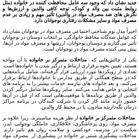
جدید نشان داد که وجود سه عامل محافظت کننده در خانواده (مثل
روابط مثبت بین والد و کودک، توجه کافی والدین و ارزش‌ها و
نگرش­ های ضد مصرف مواد در والدین) تأثیر مهم و زیادی بر عدم
مصرف مواد و سایر مشکلات رفتاری نوجوانان دارد.
اخیراً مدل بوم شناختی اجتماعی مصرف مواد در نوجوانان نشان داد
که عوامل سه‌گانه محافظ خانوادگی، بر انتخاب دوستان در نوجوانان
تأثیر می‌گذارند و دوستان نوجوانان، ارزش­ها و مصرف مواد در آن‌ها،
پیش بینی کننده مصرف مواد در نوجوانان است.
یکی از چالش‌هایی که
مداخلات متمرکز بر خانواده
با آن مواجه
هستند، تعیین نحوه برقراری ارتباط و درگیر شدن با خانواده‌ها است.
تعدادی از رویکردها مورد ارزیابی قرار گرفته‌اند، شامل برنامه‌هایی
که در سطح همگانی از طریق مدارس با خانواده‌ها ارتباط برقرار
می‌کنند، و بعد خانواده­ های نیازمند خدمات بیشتر را به برنامه­ های
انتخابی و خاص هدایت می‌کنند.
سایر رویکردها شامل درگیر کردن
والدین از طریق برنامه‌ها یا موقعیت‌هایی است که از قبل در آن‌ها
حضور دارند مانند کار کردن با شرکت کنندگان در برنامه مراکز
درمان نگه‌دارنده متادون، یا در محیط کار والدین.
مداخلات متمرکز بر خانواده
از نظر هزینه مناسب­ترند، زیرا علاوه بر
مصرف مواد، روی پرخاشگری، خلافکاری، حاملگی نوجوانی، ایدز،
شکست در مدرسه، خودکشی و سلامت روان هم تأثیر دارند.
مداخلات پیشگیری مبتنی بر خانواده در پیشگیری از مصرف مواد