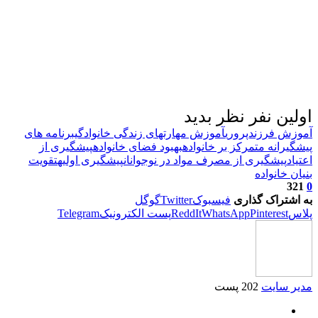
اولین نفر نظر بدید
آموزش فرزندپروری
آموزش مهارتهای زندگی خانوادگی
برنامه های
پیشگیرانه متمرکز بر خانواده
بهبود فضای خانواده
پیشگیری از
اعتیاد
پیشگیری از مصرف مواد در نوجوانان
پیشگیری اولیه
تقویت
بنیان خانواده
321
0
به اشتراک گذاری
فیسبوک
Twitter
گوگل
پلاس
Pinterest
WhatsApp
ReddIt
پست الکترونیک
Telegram
مدیر سایت
202 پست