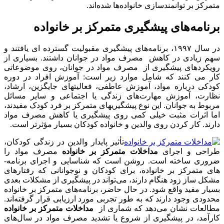
متمرکز بر توانمندسازی خانواده‌ها شده‌اند.
برنامه‌های پیشگیری متمرکز بر خانواده
در سال ۱۹۹۷، برنامه‌های پیشگیری مقبولیت گسترده ­ای یافتند و
سهم زیادی در کاهش مصرف مواد در جوانان داشتند. بسیاری از
رویکردهای پیشگیری از مصرف مواد در جوانان، روی موضوعاتی
کار می ­کنند که شامل موارد زیر است: آموزش افراد در دوره
کودکی درباره مواد، آموزش عاطفی، فعالیت­های جایگزین، ارشاد،
نظارت، آموزش مهارت‌های زندگی یا اجتماعی و سایر مسائل
مربوط به جوانان. این نوع پیشگیری­های متمرکز بر فرد کودک مفیدند،
اما اثرات مثبت خیلی کمی روی پیشگیری یا کاهش مصرف مواد
دارند. کار کردن روی والدین و خانواده کودکان بسیار مؤثرتر است.
تأثیر پایدار والدین در زندگی کودکان،
طراحی و اجرای
مداخلات متمرکز بر خانواده
مصرف مواد را
ضروری ساخته است. روشن است که شناسایی و اجرای برنامه­
های متمرکز بر خانواده، برای کودکان و نوجوانانی که رفتارهای
مشکل ساز زود هنگام دارند، می‌تواند در پیشگیری از مشکلات بعدی
بسیار مفید واقع شود. در حال حاضر، برنامه‌های متمرکز بر خانواده
محدودی وجود دارند که به طور تجربی مورد ارزیابی قرار گرفته‌اند.
مطالعات نشان می‌دهد که شماری از
مداخلات متمرکز بر خانواده
کارآمد، در پیشگیری از شروع یا تشدید مصرف مواد در سال‌های