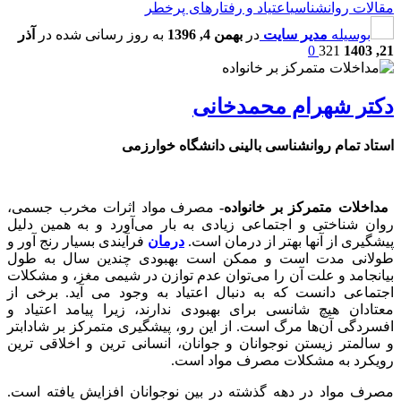
مقالات روانشناسی
اعتیاد و رفتارهای پرخطر
بوسیله
مدیر سایت
در
بهمن 4, 1396
به روز رسانی شده در
آذر
0
321
21, 1403
دکتر شهرام محمدخانی
استاد تمام روانشناسی بالینی دانشگاه خوارزمی
مداخلات متمرکز بر خانواده-
مصرف مواد اثرات مخرب جسمی،
روان شناختی و اجتماعی زیادی به بار می‌آورد و به همین دلیل
پیشگیری از آن­ها بهتر از درمان است.
درمان
فرآیندی بسیار رنج آور و
طولانی مدت است و ممکن است بهبودی چندین سال به طول
بیانجامد و علت آن را می‌توان عدم توازن در شیمی مغز، و مشکلات
اجتماعی دانست که به دنبال اعتیاد به وجود می ­آید. برخی از
معتادان هیچ شانسی برای بهبودی ندارند، زیرا پیامد اعتیاد و
افسردگی آن‌ها مرگ است. از این رو، پیشگیری متمرکز بر شاداب­تر
و سالم­تر زیستن نوجوانان و جوانان، انسانی­ ترین و اخلاقی ­ترین
رویکرد به مشکلات مصرف مواد است.
مصرف مواد در دهه گذشته در بین نوجوانان افزایش یافته است.