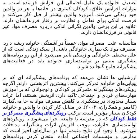
تضعیف خانواده یک عامل احتمالی این افزایش فزاینده است.
به
موازات افزایش طلاق، کودکان کمتری در خانه‌ها با هر دو والدین
خود زندگی می‌کنند. امروزه والدین بیشتر از قبل کار می‌کنند و
فرصت اندکی برای تعامل و نظارت بر رفتار فرزندانشان دارند.
علاوه بر این برخی والدین نگرانی اندکی درباره مصرف مواد غیر
قانونی در فرزندانشان دارند.
متأسفانه علت مصرف مواد، عمیقاً در آشفتگی خانواده ریشه دارد.
مصرف مواد یک بیماری خانوادگی ناشی از سبک زندگی است که از
علل محیطی خانوادگی و ژنتیکی تأثیر می‌پذیرد. از این رو برنامه‌های
پیشگیری مبتنی بر توانمندسازی خانواده باید در فعالیت‌های
پیشگیرانه جامع گنجانده شوند.
ارزشیابی ها نشان می‌دهد که برنامه‌های پیشگیرانه ­ای که بر
پویایی‌های خانواده تمرکز می‌کنند، بیشترین اثربخشی دارند. اگرچه
رویکردهای پیشگیرانه متمرکز بر کودکان و نوجوانان که بر آموزش
مهارت‌های فردی و اجتماعی تاکید دارد، اثربخش هستند، اما اثرات
بسیار محدودی در پیشگیری یا کاهش مصرف مواد به جا می‌گذارند
(کامفر و همکاران، ۲۰۰۲). در مقابل کار کردن با والدین و خانواده
کودکان بسیار مؤثرتر است. ترکیب
رویکردهای پیشگیری متمرکز بر
فقط کودکان
که در مدرسه یا جامعه اجرا می‌شوند با رویکردهای
توانمندسازی خانواده، موجب افزایش اثرات پیشگیرانه مداخلات
می‌شود. با وجود این نتایج مثبت، تنها در سال‌های اخیر است که
مدارس و مؤسسات اجتماعی آماده امتحان کردن برنامه‌های