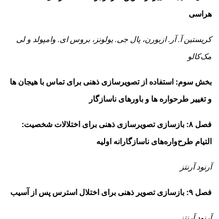
هراسی
کریستین آ. آر. ازبورن، پال جی. یولونز، بروس ای. وامپولد و لی
مک‌کالو
بخش سوم: استفاده از تصویرسازی ذهنی برای تماس با هیجان­
ها
و تغییر طرح­واره ­ها و باورهای ناسازگار
فصل ۸: بازسازی تصویرسازی ذهنی برای اختلالات شخصیت:
التیام طرح‌واره‌های ناسازگارانه­
اولیه
آرنود آرنتز
فصل ۹: بازسازی تصویر ذهنی برای اختلال استرس پس از آسیب
آرنود آرنتز