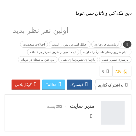
دین مک ­کی و ناتان سی. توما
اولین نفر نظر بدید
آزمایش‌های رفتاری
اختلال استرس پس از آسیب
اختلالات شخصیت
التیام طرح‌واره‌های ناسازگارانه­ اولیه
ایجاد تغییر از طریق تمرکز بر عاطفه
بازسازی تصویر ذهنی
بازسازی تصویرسازی ذهنی
پرداختن به هیجان در درمان
0
726
فیسبوک
Twitter
گوگل پلاس
به اشتراک گذاری
Pinterest
WhatsApp
ReddIt
مدیر سایت
پست الکترونیک
Telegram
202 پست