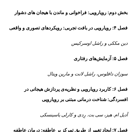
بخش دوم: رویارویی: فراخوانی و ماندن با هیجان ­های دشوار
فصل ۴: رویارویی در بافت تجربی: رویکردهای تصوری و واقعی
دین مک­کی و راشل اوسرکیس
فصل ۵: آزمایش‌های رفتاری
سوزان دافلوس، راشل لانت و مارین ویتال
فصل ۶: کاربرد رویارویی و نظریه‌ی پردازش هیجانی در
افسردگی: شناخت درمانی مبتنی بر رویارویی
آدیل ام. هیز، سی بت. رِدی و کارلی یاسینسکی
فصل ۷: ایجاد تغییر از طریق تمرکز بر عاطفه: درمان عاطفه