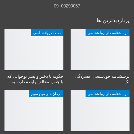
09109290067
پربازدیدترین ها
پرسشنامه های روانشناسی
مقالات روانشناسی
پرسشنامه خودسنجی افسردگی
چگونه با دختر و پسر نوجوانی که
بک
با جنس مخالف رابطه دارد، به…
پرسشنامه های روانشناسی
درمان های موج سوم