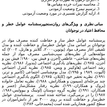
محاسبه نمرات خرده مقیاس ها
ترسیم نیمرخ وضعیت آزمودنی
ارایه گزارش تفسیری در مورد وضعیت آزمودنی
مبانی نظری و ویژگی‌های روان‌سنجیپرسشنامه‌ عوامل خطر و
محافظ اعتیاد در نوجوانان
پرسشنامه‌ عوامل خطر ساز و حفاظت کننده مصرف مواد در
نوجوانان بر اساس مدل عوامل خطرساز و حفاظت کننده و مدل
تلفیقی آغاز مصرف مواد (بوتوین،۲۰۰۰، گلانتز و هارتل، ۲۰۰۲) که
مؤلفه‌هایی از نظریه‌های سبب‌شناسی مصرف مواد از جمله
نظریه‌های شناختی– عاطفی (آجزن و فیش بین، ۱۹۸۰؛ فیش بین و
آجزن، ۱۹۷۵)، نظریه‌های یادگیری اجتماعی (بندورا، ۱۹۸۶)، نظریه
رشد اجتماعی (هاوکینز و ویس، ۱۹۸۵)، نظریه کنترل اجتماعی
(الیوت، ۱۹۸۹ و ۱۹۹۵)، مدل ­بوم‌شناسی اجتماعی (کامپر و ترنر،
۱۹۹۱)، نظریه تحقیر خود (کاپلان، ۱۹۷۵)، الگوی یادگیری اجتماعی
چند مرحله‌ای (سیمون و همکارانش، ۱۹۸۸)، نظریه تعامل خانواده
(بروک و همکاران،۱۹۹۰)، نظریه رفتار مشکل‌ساز (جسر و
همکاران، ۱۹۹۱)، نظریه گروه دوستان (اوتینگ و بیووایس،۱۹۸۶،
۱۹۸۷) را در برمی‌گیرد، ساخته شده است. پرسشنامه‌ی عوامل
خطرساز و حفاظت کننده بر روی ۳۰۰۰ نفر از دانش‌آموزان در
سطح کشور هنجاریابی شده است (محمدخانی، ۱۳۸۴).