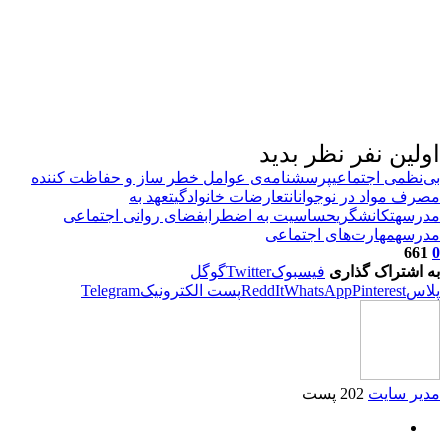
اولین نفر نظر بدید
بی‌نظمی اجتماعی
پرسشنامه‌ی عوامل خطر ساز و حفاظت کننده
مصرف مواد در نوجوانان
تعارضات خانوادگی
تعهد به
مدرسه
تکانشگری
حساسیت به اضطراب
فضای روانی اجتماعی
مدرسه
مهارت‌های اجتماعی
661
0
به اشتراک گذاری
فیسبوک
Twitter
گوگل
پلاس
Pinterest
WhatsApp
ReddIt
پست الکترونیک
Telegram
مدیر سایت
202 پست