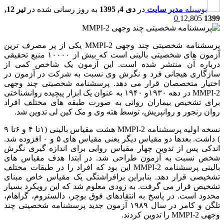
بوسیله
مدیر سایت
در
دی 4, 1395
به روز رسانی شده در
تیر 12,
0
12,805
1399
پرسشنامه شخصیتی چند وجهی MMPI-2 یکی از پر مصرف ترین
آزمون های شخصیتی بالینی است که بیش از ۱۰۰۰۰ منبع تحقیقی
درباره آن منتشر شده است. این آزمون یک شاخص کمی از
سازگاری هیجانی فرد و نگرش وی نسبت به شرکت در آزمون در
اختیار متخصصان قرار می دهد. پرسشنامه شخصیتی چند وجهی
MMPI-2 در دهه ۱۹۳۰و ۱۹۴۰ به عنوان یک ابزار پیچیده روانشناختی
برای تشخیص بیماران روانی به صورت طبقه های مختلف افراد
روان رنجور و روانپریش، توسط هته وی و مک کین لی تدوین شد.
نسخه اولیه پرسشنامه MMPI-2 هشت مقیاس بالینی (۱تا ۴ و ۶تا ۹
) داشت. بعدها دو مقیاس دیگر یعنی مقیاس های ۵ و ۰ افزوده شد.
اندکی پس از تدوین چهار مقیاس روایی برای اندازه گیری نگرش
شخص نسبت به آزمون طراحی شد. در ابتدا هدف مقیاس های
بالینی پرسشنامه MMPI-2 این بود که افراد را در طبقات مختلف
تشخیصی قرار دهد. بنابراین برافراشتگی یک مقیاس خاص مبنای
تشخیص قرار می گرفت. به زودی معلوم شد که این رویکرد بسیار
محدود است. در پاسخ به انتقادهای فوق بوچر، دالستروم، گراهام،
تلگن و کامر در سال ۱۹۸۹ آزمون جدید پرسشنامه شخصیتی چند
وجهی MMPI-2 را تدوین کردند.