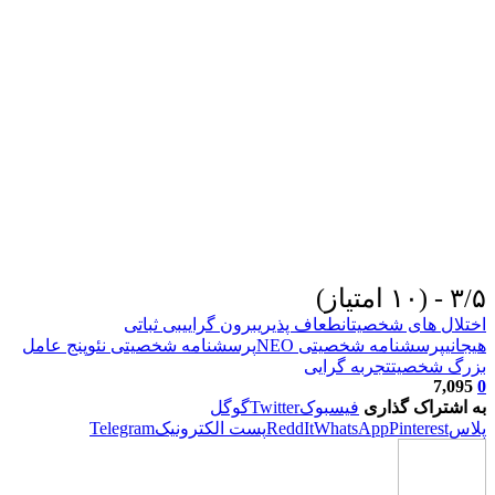
۳/۵ - (۱۰ امتیاز)
اختلال های شخصیت
انطعاف پذیری
برون گرایی
بی ثباتی
هیجانی
پرسشنامه شخصیتی NEO
پرسشنامه شخصیتی نئو
پنج عامل
بزرگ شخصیت
تجربه گرایی
7,095
0
به اشتراک گذاری
فیسبوک
Twitter
گوگل
پلاس
Pinterest
WhatsApp
ReddIt
پست الکترونیک
Telegram