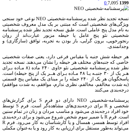
0
7,095
1399
نسخه تجدید نظر شده پرسشنامه-شخصیتی NEO نوعی خود سنجی
ویژگی‌های شخصیتی است که مبتنی بر یک مدل معروف شخصیتی
به نام مدل پنج عاملی است. طبق نسخه تجدید نظر شده پرسشنامه
شخصیتی نئو پنج عامل یا حیطه مزبور عبارت‌اند از روان
رنجورخویی، برون گرایی، باز بودن به تجربه، توافق (سازگاری) و
وجدانمندی.
هر حیطه شش جنبه یا مقیاس فرعی دارد، یعنی صفات شخصیتی
خاصی که جنبه‌های مختلف هر حیطه را نشان می‌دهند. نسخه تجدید
نظر شده پرسشنامه شخصیتی نئو حاوی ۲۴۰ ماده (۸ مـاده بـرای
هـر یک از ۳۰ جنبـه یـا ۴۸ مـاده بـرای هــر یک از پنج حیطه) است.
پاسخگویان هر یک از ۲۴۰ جمله را بر مبنای یک مقیاس پنج قسمتی
(به شدت مخالفم، مخالفم، نظری ندارم، موافقم، به شدت موافقم)
درجه‌بندی می‌کنند
پرسشنامه-شخصیتی NEO دارای دو فرم S برای گزارش‌های
شخصی و R برای درجه‌بندی‌های مشاهده‌گر است. فرم S توسط
خود افراد درجه‌بندی می‌شود و مناسب مردان و زنان در تمام سنین
است. فرم R با ضمیر سوم شخص شروع می‌شود و برای درجه‌بندی
افراد توسط همسر، همسال و یا کارشناسان به کار می‌رود. فرم R
می‌تواند به‌طور مستقل برای ارزیابی به کار رود و یا به‌عنوان مکملی