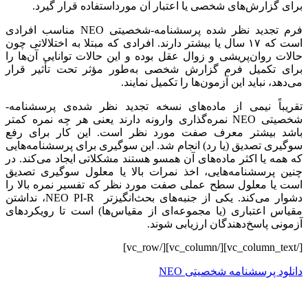
برای گزارش‌های شخصی یا اعتبار آن مورداستفاده قرار گیرد.
فرم تجدید نظر شده‌ پرسشنامه-شخصیتی NEO مناسب افرادی
است که ۱۷ سال یا بیشتر دارند. افرادی که مبتلا به اختلالاتی چون
حالات روان‌پریشی و زوال عقل بوده و این حالات توانایی آن‌ها را
برای تکمیل فرم گزارش شخصی به‌طور مؤثر تحت تأثیر قرار
می‌دهد، نباید این آزمون‌ها را تکمیل نمایند.
تقریباً نیمی از ماده‌های نسخه تجدید نظر شده‌ی پرسشنامه-
شخصیتی NEO نمره‌گذاری وارونه دارند یعنی هر چه نمره کمتر
باشد بیشتر معرف صفت مورد نظر است. این کار برای رفع
سوگیری تصدیق (یا رد) انجام شد. این سوگیری برای پرسشنامه‌هایی
که همه یا اکثر ماده‌های آن همسو هستند مشکلاتی ایجاد می‌کند. در
چنین پرسشنامه‌هایی، اخذ نمرات بالا یا معلول سوگیری تصدیق
است یا معلول سطح عملی صفت مورد نظر که تفسیر نمره بالا را
دشوار می‌کند. یکی از جنبه‌های بحث‌انگیزتر NEO PI-R، نداشتن
مقیاس اعتباری (یا مجموعه‌ای از مقیاس‌ها) است تا رویکردهای
آزمونی پاسخ‌دهندگان ارزیابی شوند.
[/vc_column_text][/vc_column][/vc_row]
دانلود پرسشنامه شخصیتی NEO