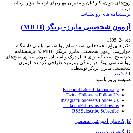
زوج‌های جوان، کارکنان و مدیران مهارتهای ارتباط مؤثر ارتباط
در…
پرسشنامه های روانشناسی
آزمون شخصیتی مایرز- بریگز (MBTI)
دی 24, 1395
دکتر شهرام محمدخانی استاد تمام روانشناس بالینی دانشگاه
خوارزمی آزمون شخصیتی مایرز- بریگز MBTI یک پرسشنامه
خودسنج است که برای قابل درک و استفاده نمودن نظری سنخ‌های
روانشناسی یونگ در زندگی روزمره طراحی گردیده، آزمون
شخصیتی مایرز- بریگز توسط…
1
2
3
بعد
همیشه بروز باشید
Facebook
Likes
Like our page
Twitter
Followers
Follow Us
Instagram
Followers
Follow Us
Linkedin
Follow us
Follow us
RSS
Subscribe
Subscribe
کارگاه های آموزشی تخصصی
کارگاههای تخصصی